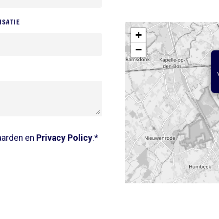
ISATIE
+
−
aarden en
Privacy Policy
.*