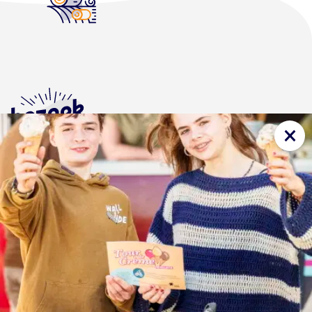
×
Bezoekboerderijen
Projecten
Wandelen of fietsen met een ijsje