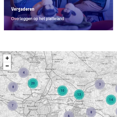
Vergaderen
Overleggen op het platteland
+
−
4
20
3
8
10
13
14
7
8
6