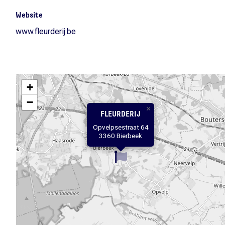
Website
www.fleurderij.be
+
−
×
FLEURDERIJ
Opvelpsestraat 64
3360 Bierbeek