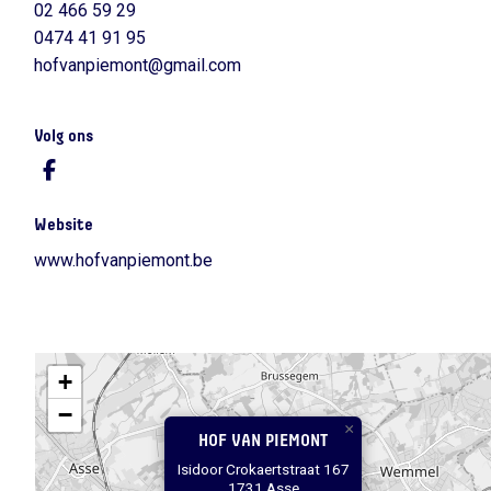
02 466 59 29
0474 41 91 95
hofvanpiemont@gmail.com
Volg ons
Website
www.hofvanpiemont.be
+
−
×
HOF VAN PIEMONT
Isidoor Crokaertstraat 167
1731 Asse