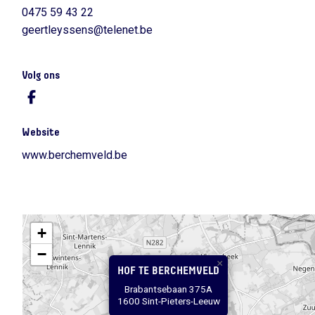
0475 59 43 22
geertleyssens@telenet.be
Volg ons
Website
www.berchemveld.be
+
−
×
HOF TE BERCHEMVELD
Brabantsebaan 375A
1600 Sint-Pieters-Leeuw