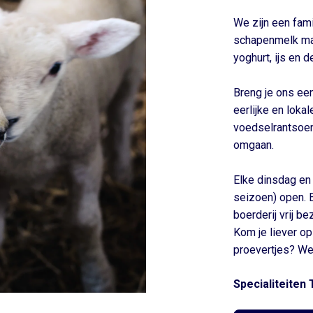
We zijn een fam
schapenmelk ma
yoghurt, ijs en d
Breng je ons ee
eerlijke en loka
voedselrantsoe
omgaan.
Elke dinsdag en 
seizoen) open. E
boerderij vrij be
Kom je liever o
proevertjes? We
Specialiteiten