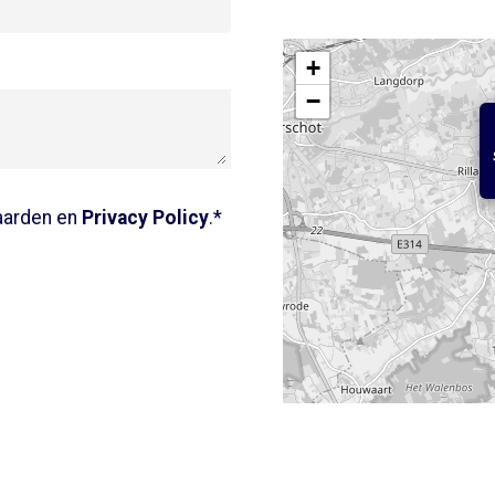
+
−
aarden en
Privacy Policy
.*