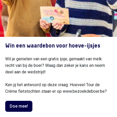
Projecten
Wandelen of fietsen met een ijsje
Privacy
Win een waardebon voor hoeve-ijsjes
Cookiebeleid
Wil je genieten van een gratis ijsje, gemaakt van melk
Cookies wijzigen
recht van bij de boer? Waag dan zeker je kans en neem
Proclaimer
deel aan de wedstrijd!
Ken jij het antwoord op deze vraag: Hoeveel Tour de
Crème fietstochten staan er op www.bezoekdeboer.be?
© Copyright 2026 Provincie Vlaams
Brabant • Bezoek de Boer • Alle rechten
Doe mee!
voorbehouden