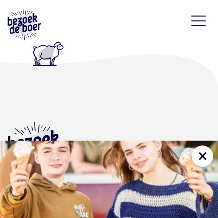
×
Bezoekboerderijen