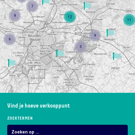
7
9
12
11
9
6
3
Vind je hoeve verkooppunt
ZOEKTERMEN