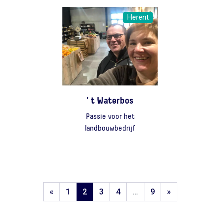
Herent
' t Waterbos
Passie voor het
landbouwbedrijf
«
1
2
3
4
…
9
»