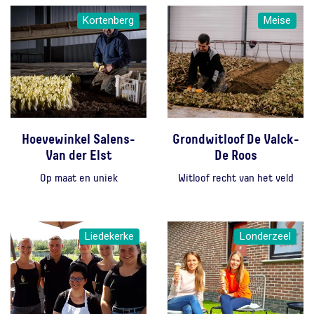
Kortenberg
Meise
Hoevewinkel Salens-
Grondwitloof De Valck-
Van der Elst
De Roos
Op maat en uniek
Witloof recht van het veld
Liedekerke
Londerzeel