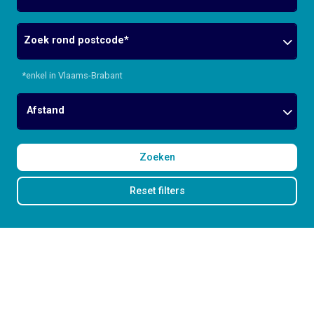
Postcode
*enkel in Vlaams-Brabant
Afstand
Zoeken
Reset filters