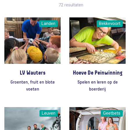
72 resultaten
Landen
Bekkevoort
LV Wauters
Hoeve De Peinwinning
Groenten, fruit en blote
Spelen en leren op de
voeten
boerderij
Leuven
Geetbets