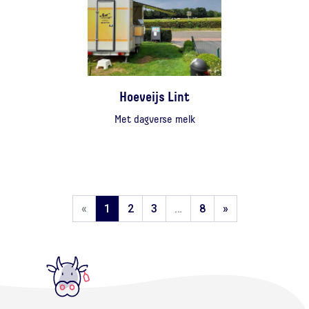
Hoeveijs Lint
Met dagverse melk
«
1
2
3
…
8
»