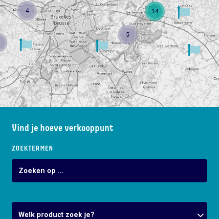
4
14
5
Vind je hoeve verkooppunt
ZOEKTERMEN
Welk product zoek je?