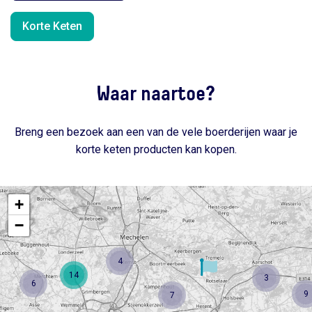
Korte Keten
Waar naartoe?
Breng een bezoek aan een van de vele boerderijen waar je
korte keten producten kan kopen.
+
−
4
14
3
6
9
7